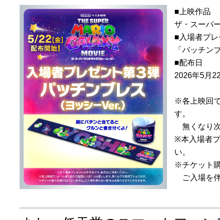
■上映作品
ザ・スーパ
■入場者プレ
「パッチンブレ
■配布日
2026年5月2
※各上映回で
す。
無くなり次
※本入場者
い。
※チケット
ご入場を伴